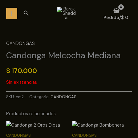
Ir
MAIN
Buscar
al
MENU
Pedido/
$
0
contenido
CANDONGAS
Candonga Melcocha Mediana
$
170.000
Sin existencias
SKU:
cm2
Categoría:
CANDONGAS
Productos relacionados
CANDONGAS
CANDONGAS