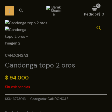
Ir
MAIN
Buscar
al
MENU
Pedido/
$
0
contenido
CANDONGAS
Candonga topo 2 oros
$
94.000
Sin existencias
SKU:
3773013
Categoría:
CANDONGAS