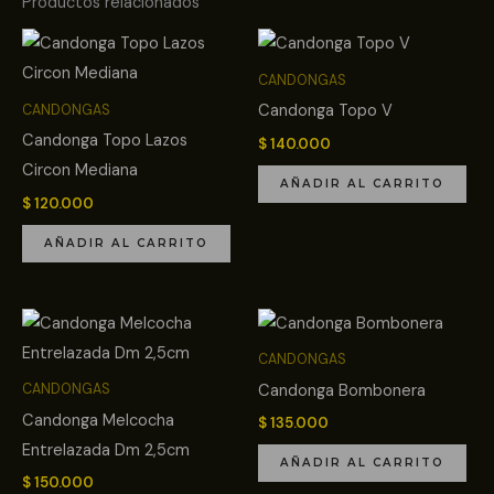
Productos relacionados
CANDONGAS
Candonga Topo V
CANDONGAS
Candonga Topo Lazos
$
140.000
Circon Mediana
AÑADIR AL CARRITO
$
120.000
AÑADIR AL CARRITO
CANDONGAS
Candonga Bombonera
CANDONGAS
Candonga Melcocha
$
135.000
Entrelazada Dm 2,5cm
AÑADIR AL CARRITO
$
150.000