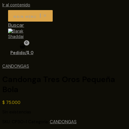
Ir al contenido
MAIN MENU
Buscar
Pedido/
$
0
CANDONGAS
Candonga Tres Oros Pequeña
Bola
$
75.000
Sin existencias
SKU:
CP3O-1
Categoría:
CANDONGAS