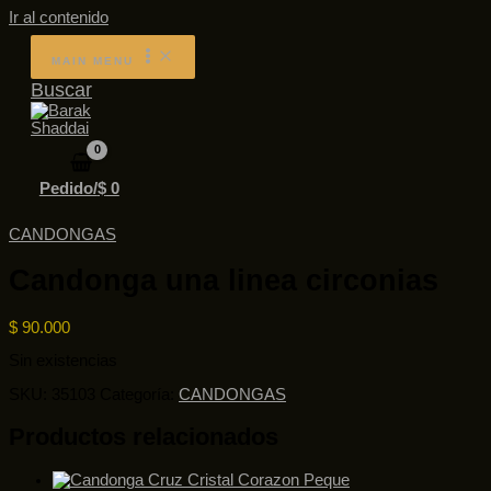
Ir al contenido
MAIN MENU
Buscar
Pedido/
$
0
CANDONGAS
Candonga una linea circonias
$
90.000
Sin existencias
SKU:
35103
Categoría:
CANDONGAS
Productos relacionados