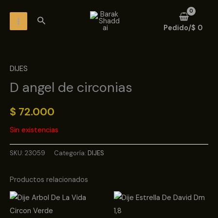
Ir
MAIN
Buscar
al
MENU
Pedido/
$
0
contenido
DIJES
D angel de circonias
$
72.000
Sin existencias
SKU:
23059
Categoría:
DIJES
Productos relacionados