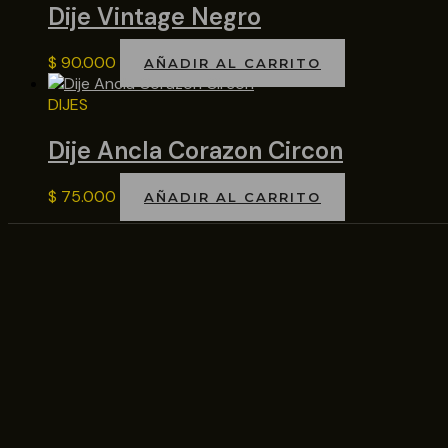
Dije Vintage Negro
$
90.000
AÑADIR AL CARRITO
DIJES
Dije Ancla Corazon Circon
$
75.000
AÑADIR AL CARRITO