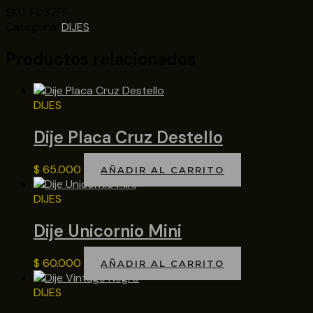
SKU:
F037FF
Categoría:
DIJES
Productos relacionados
DIJES
Dije Placa Cruz Destello
$
65.000
AÑADIR AL CARRITO
DIJES
Dije Unicornio Mini
$
60.000
AÑADIR AL CARRITO
DIJES