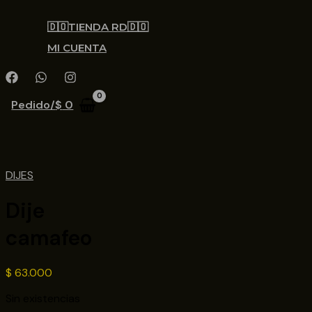
🇩🇴TIENDA RD🇩🇴
MI CUENTA
Pedido/
$
0
DIJES
Dije
camafeo
$
63.000
Sin existencias