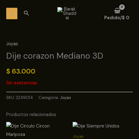
Ir
MAIN
Buscar
al
MENU
Pedido/
$
0
contenido
Joyas
Dije corazon Mediano 3D
$
63.000
Sin existencias
SKU:
2249014
Categoría:
Joyas
Productos relacionados
Joyas