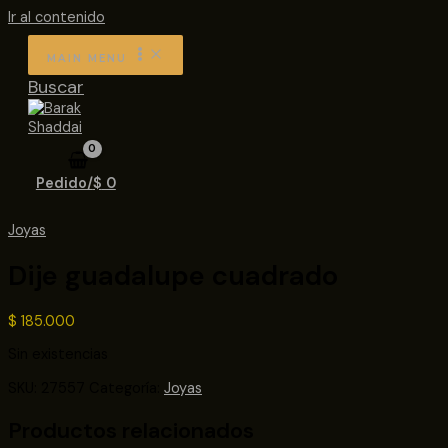
Ir al contenido
MAIN MENU
Buscar
Pedido/
$
0
Joyas
Dije guadalupe cuadrado
$
185.000
Sin existencias
SKU:
27557
Categoría:
Joyas
Productos relacionados