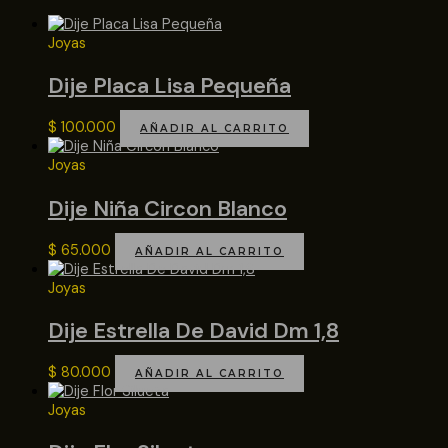
Joyas
Dije Placa Lisa Pequeña
$
100.000
AÑADIR AL CARRITO
Joyas
Dije Niña Circon Blanco
$
65.000
AÑADIR AL CARRITO
Joyas
Dije Estrella De David Dm 1,8
$
80.000
AÑADIR AL CARRITO
Joyas