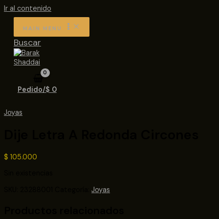
Ir al contenido
MAIN MENU
Buscar
Pedido/
$
0
Joyas
Dije Letra A Redonda Circones
$
105.000
Sin existencias
SKU:
23288001
Categoría:
Joyas
Productos relacionados