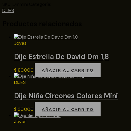
SKU:
Dmmini
Categoría:
DIJES
Productos relacionados
Joyas
Dije Estrella De David Dm 1,8
$
80.000
AÑADIR AL CARRITO
DIJES
Dije Niña Circones Colores Mini
$
30.000
AÑADIR AL CARRITO
Joyas