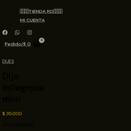
🇩🇴TIENDA RD🇩🇴
MI CUENTA
Pedido/
$
0
DIJES
Dije
milagrosa
mini
$
35.000
Sin existencias