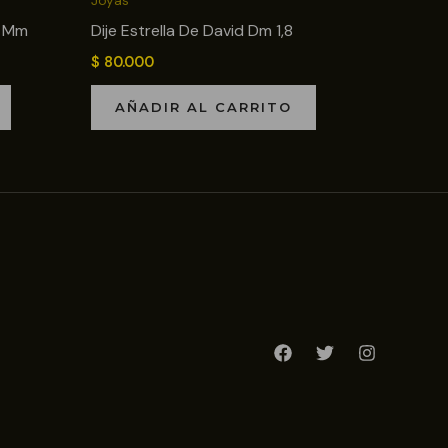
Joyas
6 Mm
Dije Estrella De David Dm 1,8
$
80.000
AÑADIR AL CARRITO