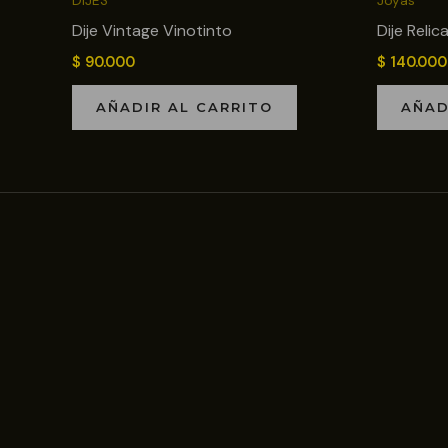
DIJES
Joyas
Dije Vintage Vinotinto
Dije Reli
$
90.000
$
140.000
AÑADIR AL CARRITO
AÑAD