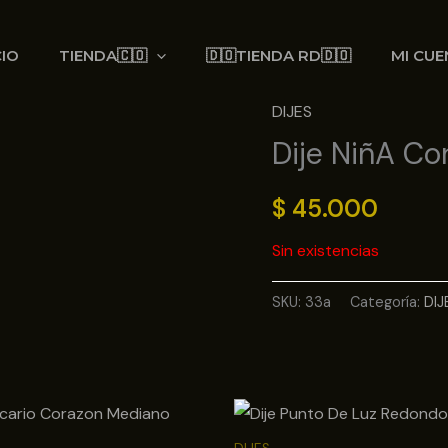
CIO
TIENDA🇨🇴
🇩🇴TIENDA RD🇩🇴
MI CUE
DIJES
Dije NiñA Co
$
45.000
Sin existencias
SKU:
33a
Categoría:
DIJ