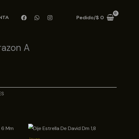
Pedido/
$
0
NTA
razon A
ES