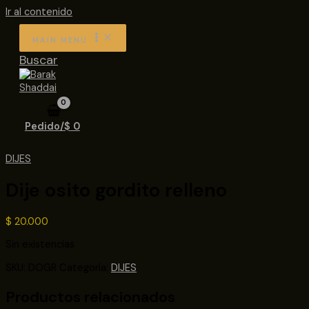
Ir al contenido
MAIN MENU
Buscar
Pedido/
$
0
DIJES
Dije osito gordito relleno
$
20.000
Sin existencias
SKU:
DOGR
Categoría:
DIJES
Productos relacionados