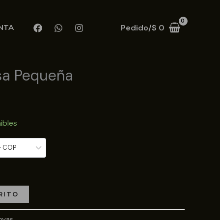
Pedido/
$
0
NTA
isa Pequeña
ibles
- COP
RITO
oyas