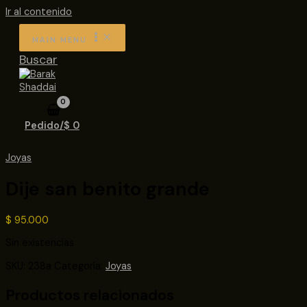
Ir al contenido
MAIN MENU
Buscar
Pedido/
$
0
Joyas
Dije san benito grande
$
95.000
Sin existencias
SKU:
238a
Categoría:
Joyas
Productos relacionados