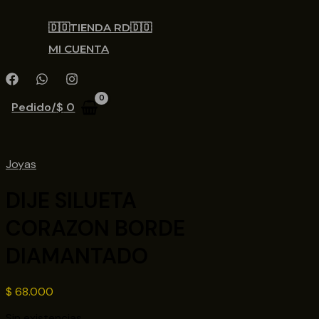
🇩🇴TIENDA RD🇩🇴
MI CUENTA
Pedido/
$
0
Joyas
DIJE SILUETA
CORAZON BORDE
DIAMANTADO
$
68.000
Sin existencias