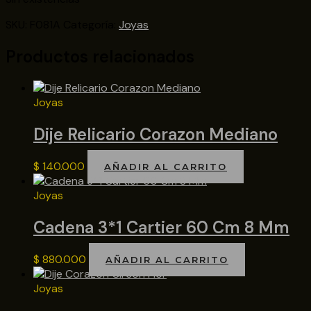
SKU:
F081A
Categoría:
Joyas
Productos relacionados
Joyas
Dije Relicario Corazon Mediano
$
140.000
AÑADIR AL CARRITO
Joyas
Cadena 3*1 Cartier 60 Cm 8 Mm
$
880.000
AÑADIR AL CARRITO
Joyas