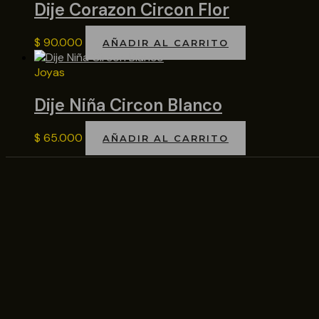
Dije Corazon Circon Flor
$
90.000
AÑADIR AL CARRITO
Joyas
Dije Niña Circon Blanco
$
65.000
AÑADIR AL CARRITO