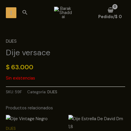
Ir
MAIN
Buscar
al
MENU
Pedido/
$
0
contenido
DIJES
Dije versace
$
63.000
Sin existencias
SKU:
59F
Categoría:
DIJES
Productos relacionados
DIJES