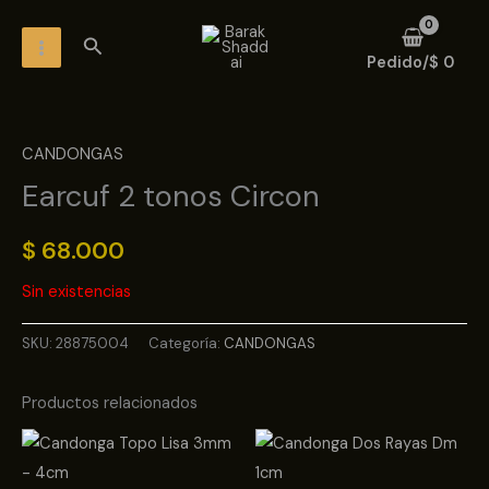
Ir
MAIN
Buscar
al
MENU
Pedido/
$
0
contenido
CANDONGAS
Earcuf 2 tonos Circon
$
68.000
Sin existencias
SKU:
28875004
Categoría:
CANDONGAS
Productos relacionados