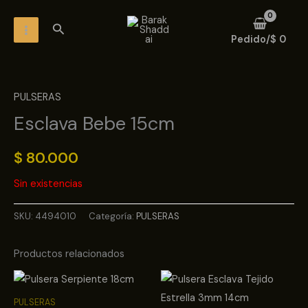
Ir
MAIN
Buscar
al
MENU
Pedido/
$
0
contenido
PULSERAS
Esclava Bebe 15cm
$
80.000
Sin existencias
SKU:
4494010
Categoría:
PULSERAS
Productos relacionados
PULSERAS