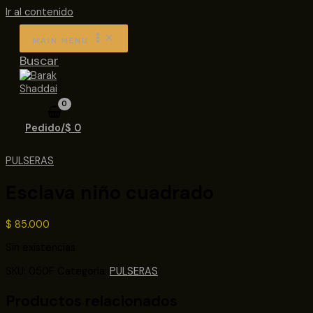
Ir al contenido
MAIN MENU
Buscar
Pedido/
$
0
PULSERAS
Esclava niño cuadrado
$
85.000
Sin existencias
SKU:
050F
Categoría:
PULSERAS
Productos relacionados