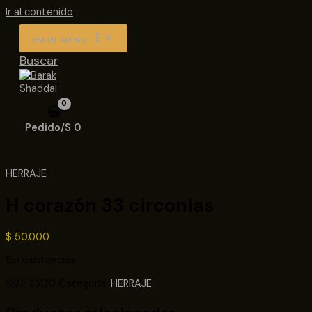
Ir al contenido
MAIN MENU
Buscar
Pedido/
$
0
HERRAJE
H corazón 33 circonias
$
50.000
Sin existencias
SKU:
23120
Categoría:
HERRAJE