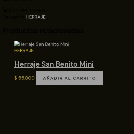
SKU:
22799-NEGRO
Categoría:
HERRAJE
Productos relacionados
HERRAJE
Herraje San Benito Mini
$
55.000
AÑADIR AL CARRITO