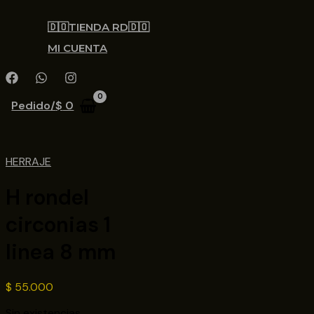
🇩🇴TIENDA RD🇩🇴
MI CUENTA
Pedido/
$
0
HERRAJE
H rondel
circonias 1
linea 8 mm
$
55.000
Sin existencias