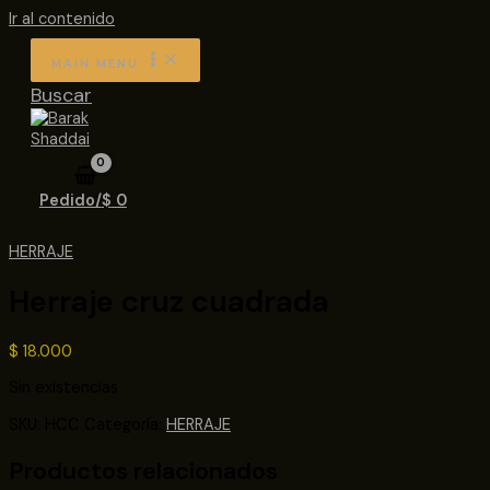
Ir al contenido
MAIN MENU
Buscar
Pedido/
$
0
HERRAJE
Herraje cruz cuadrada
$
18.000
Sin existencias
SKU:
HCC
Categoría:
HERRAJE
Productos relacionados