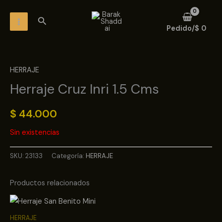
Ir
MAIN
Buscar
al
MENU
Pedido/
$
0
contenido
HERRAJE
Herraje Cruz Inri 1.5 Cms
$
44.000
Sin existencias
SKU:
23133
Categoría:
HERRAJE
Productos relacionados
HERRAJE