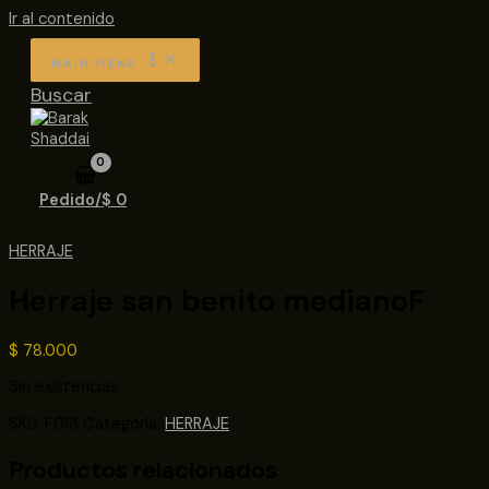
Ir al contenido
MAIN MENU
Buscar
Pedido/
$
0
HERRAJE
Herraje san benito medianoF
$
78.000
Sin existencias
SKU:
F013
Categoría:
HERRAJE
Productos relacionados