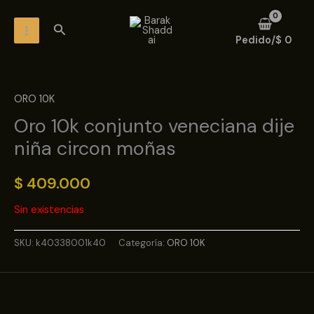
Ir
MAIN
Buscar
al
MENU
Pedido/
$
0
contenido
ORO 10K
Oro 10k conjunto veneciana dije
niña circon moñas
$
409.000
Sin existencias
SKU:
k40338001k40
Categoría:
ORO 10K