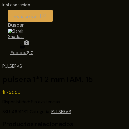
Ir al contenido
MAIN MENU
Buscar
Pedido/
$
0
PULSERAS
pulsera 1*1 2 mmTAM. 15
$
75.000
Disponibilidad:
Sin existencias
SKU:
4695182
Categoría:
PULSERAS
Productos relacionados