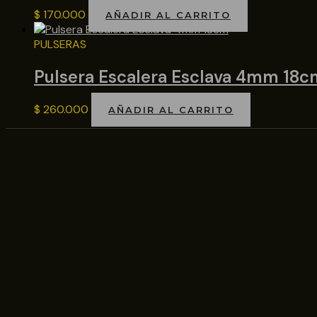
$
170.000
AÑADIR AL CARRITO
PULSERAS
Pulsera Escalera Esclava 4mm 18c
$
260.000
AÑADIR AL CARRITO