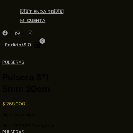
🇩🇴TIENDA RD🇩🇴
MI CUENTA
Pedido/
$
0
PULSERAS
Pulsera 3*1
5mm 20cm
$
265.000
Sin existencias
SKU:
11899116
Categoría:
PULSERAS