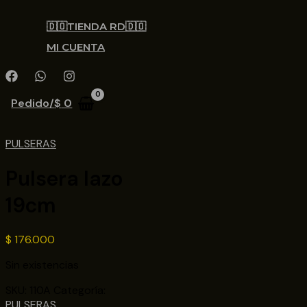
🇩🇴TIENDA RD🇩🇴
MI CUENTA
Pedido/
$
0
PULSERAS
Pulsera lazo
19cm
$
176.000
Sin existencias
SKU:
110A
Categoría:
PULSERAS