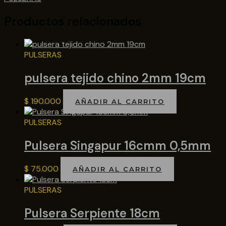
Productos relacionados
PULSERAS
pulsera tejido chino 2mm 19cm
$
190.000
AÑADIR AL CARRITO
PULSERAS
Pulsera Singapur 16cmm 0,5mm
$
75.000
AÑADIR AL CARRITO
PULSERAS
Pulsera Serpiente 18cm