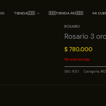
CIO
TIENDA🇨🇴
🇩🇴TIENDA RD🇩🇴
MI CUE
ROSARIO
Rosario 3 or
$
780.000
Sin existencias
SKU:
R3O
Categoría:
RO