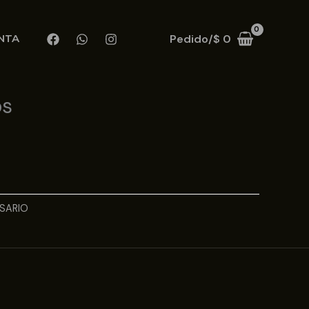
Pedido/
$
0
NTA
os
SARIO