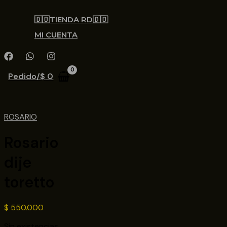
🇩🇴TIENDA RD🇩🇴
MI CUENTA
Pedido/
$
0
ROSARIO
Rosario
dije
toretto
$
550.000
Sin existencias