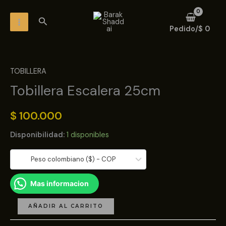
Ir
MAIN
Buscar
al
MENU
Pedido/
$
0
contenido
Tobillera
Escalera
TOBILLERA
25cm
Tobillera Escalera 25cm
cantidad
$
100.000
Disponibilidad:
1 disponibles
Peso colombiano ($) - COP
Mas informacion
AÑADIR AL CARRITO