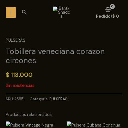
Ir
MAIN
Buscar
al
MENU
Pedido/
$
0
contenido
PULSERAS
Tobillera veneciana corazon
circones
$
113.000
Sin existencias
SKU:
25851
Categoría:
PULSERAS
Productos relacionados