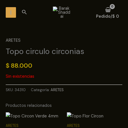
Ir
MAIN
Buscar
al
MENU
Pedido/
$
0
contenido
ARETES
Topo circulo circonias
$
88.000
Sin existencias
SKU:
34310
Categoría:
ARETES
Productos relacionados
ARETES
ARETES