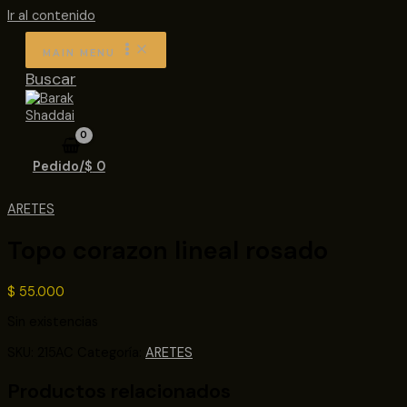
Ir al contenido
MAIN MENU
Buscar
Pedido/
$
0
ARETES
Topo corazon lineal rosado
$
55.000
Sin existencias
SKU:
215AC
Categoría:
ARETES
Productos relacionados