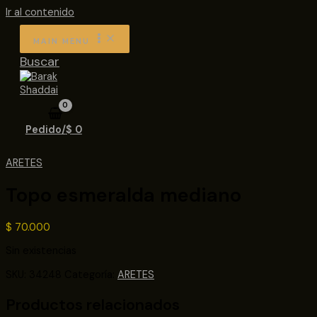
Ir al contenido
MAIN MENU
Buscar
Pedido/
$
0
ARETES
Topo esmeralda mediano
$
70.000
Sin existencias
SKU:
34248
Categoría:
ARETES
Productos relacionados