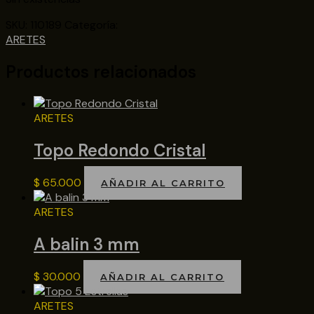
SKU:
110189
Categoría:
ARETES
Productos relacionados
ARETES
Topo Redondo Cristal
$
65.000
AÑADIR AL CARRITO
ARETES
A balin 3 mm
$
30.000
AÑADIR AL CARRITO
ARETES