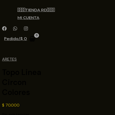
🇩🇴TIENDA RD🇩🇴
MI CUENTA
Pedido/
$
0
ARETES
Topo Linea
Circon
Colores
$
70.000
Sin existencias