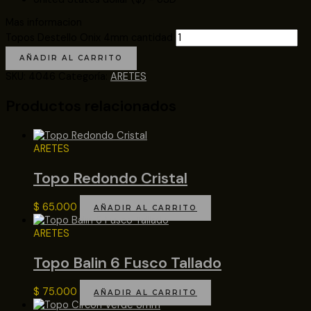
Mas informacion
Topos Destello Onix 4mm cantidad
AÑADIR AL CARRITO
SKU:
4046
Categoría:
ARETES
Productos relacionados
ARETES
Topo Redondo Cristal
$
65.000
AÑADIR AL CARRITO
ARETES
Topo Balin 6 Fusco Tallado
$
75.000
AÑADIR AL CARRITO