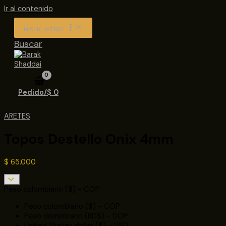
Ir al contenido
MAIN MENU
Buscar
Pedido/
$
0
ARETES
Topos Destello Onix 4mm
$
65.000
Peso colombiano ($) - COP
Peso colombiano ($) - COP
Peso dominicano (RD$) - DOP
United States dollar ($) - USD