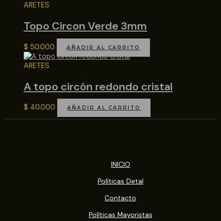
ARETES
Topo Circon Verde 3mm
$
50.000
AÑADIR AL CARRITO
ARETES
A topo circón redondo cristal
$
40.000
AÑADIR AL CARRITO
INICIO
Políticas Detal
Contacto
Políticas Mayoristas