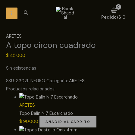
Ir
MAIN
Buscar
al
MENU
Pedido/
$
0
contenido
ARETES
A topo circon cuadrado
$
45.000
Sin existencias
SKU:
33021-NEGRO
Categoría:
ARETES
Productos relacionados
ARETES
Topo Balin N.7 Escarchado
$
90.000
AÑADIR AL CARRITO