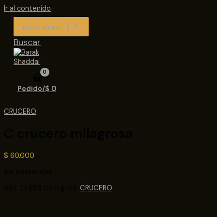
Ir al contenido
MAIN MENU
Buscar
Pedido/
$
0
CRUCERO
C crucero milagrosa
$
60.000
Sin existencias
SKU:
24855
Categoría:
CRUCERO