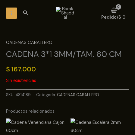
Ir
MAIN
Buscar
al
MENU
Pedido/
$
0
contenido
CADENAS CABALLERO
CADENA 3*1 3MM/TAM. 60 CM
$
167.000
Sin existencias
SKU:
4814189
Categoría:
CADENAS CABALLERO
Productos relacionados