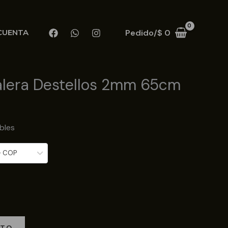
Pedido/
$
0
CUENTA
lera Destellos 2mm 65cm
bles
- COP
ITO