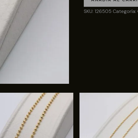
SKU:
126505
Categoría: