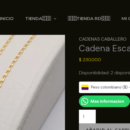
Cadena
Escalera
INICIO
TIENDA🇨🇴
🇩🇴TIENDA RD🇩🇴
MI 
Destellos
2mm
65cm
CADENAS CABALLERO
Cadena Esca
cantidad
$
230.000
Disponibilidad:
2 disponi
Peso colombiano ($) 
Mas informacion
AÑADIR AL CARR