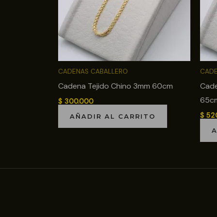
CADENAS CABALLERO
CADE
Cadena Tejido Chino 3mm 60cm
Cade
65c
$
300.000
$
52
AÑADIR AL CARRITO
A