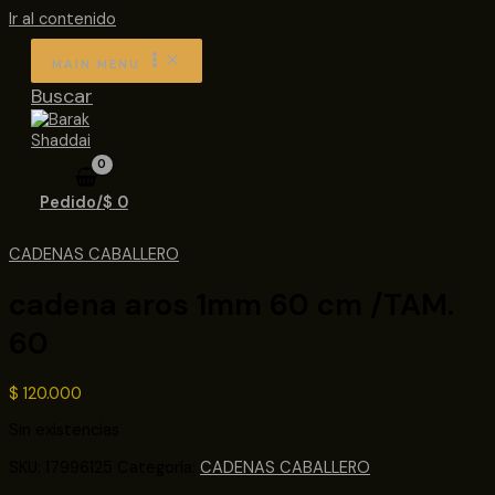
Ir al contenido
MAIN MENU
Buscar
Pedido/
$
0
CADENAS CABALLERO
cadena aros 1mm 60 cm /TAM.
60
$
120.000
Sin existencias
SKU:
17996125
Categoría:
CADENAS CABALLERO