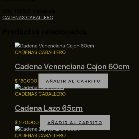
SKU:
4985211
Categoría:
CADENAS CABALLERO
Productos relacionados
CADENAS CABALLERO
Cadena Venenciana Cajon 60cm
$
130.000
AÑADIR AL CARRITO
CADENAS CABALLERO
Cadena Lazo 65cm
$
270.000
AÑADIR AL CARRITO
CADENAS CABALLERO