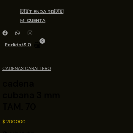
🇩🇴TIENDA RD🇩🇴
MI CUENTA
Pedido/
$
0
CADENAS CABALLERO
cadena
cubana 3 mm
TAM. 70
$
200.000
Sin existencias