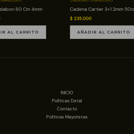
CABALLERO
CADENAS CABALLERO
slabon 60 Cm 4mm
Cadena Cartier 3×1 2mm 50
0
$
235.000
IR AL CARRITO
AÑADIR AL CARRITO
INICIO
Políticas Detal
Contacto
Políticas Mayoristas