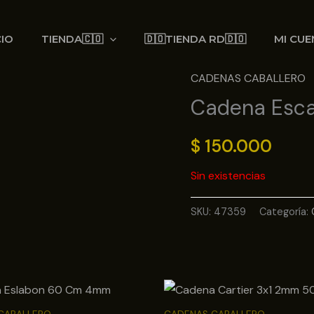
CIO
TIENDA🇨🇴
🇩🇴TIENDA RD🇩🇴
MI CUE
CADENAS CABALLERO
Cadena Esca
$
150.000
Sin existencias
SKU:
47359
Categoría: