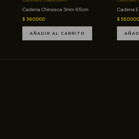
CADENAS CABALLERO
CADENAS 
Cadena Chinesca 3mm 65cm
Cadena E
$
360.000
$
550.00
AÑADIR AL CARRITO
AÑAD