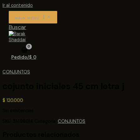
Ir al contenido
MAIN MENU
Buscar
Pedido/
$
0
CONJUNTOS
cojunto iniciales 45 cm letra j
$
120.000
Sin existencias
SKU:
31498014
Categoría:
CONJUNTOS
Productos relacionados