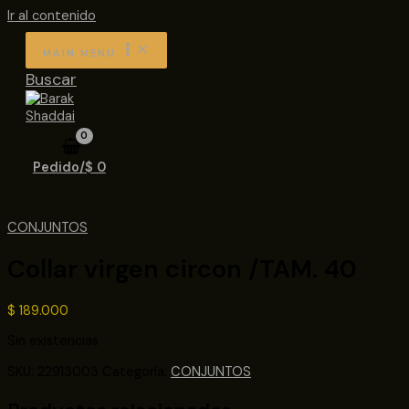
Ir al contenido
MAIN MENU
Buscar
Pedido/
$
0
CONJUNTOS
Collar virgen circon /TAM. 40
$
189.000
Sin existencias
SKU:
22913003
Categoría:
CONJUNTOS