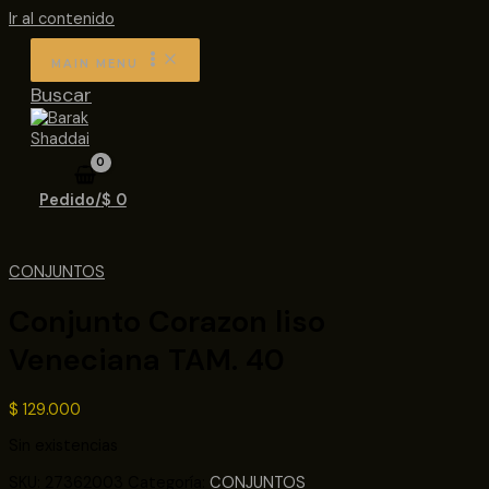
Ir al contenido
MAIN MENU
Buscar
Pedido/
$
0
CONJUNTOS
Conjunto Corazon liso
Veneciana TAM. 40
$
129.000
Sin existencias
SKU:
27362003
Categoría:
CONJUNTOS