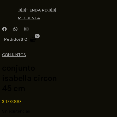
🇩🇴TIENDA RD🇩🇴
MI CUENTA
Pedido/
$
0
CONJUNTOS
conjunto
isabella circon
45 cm
$
178.000
Sin existencias