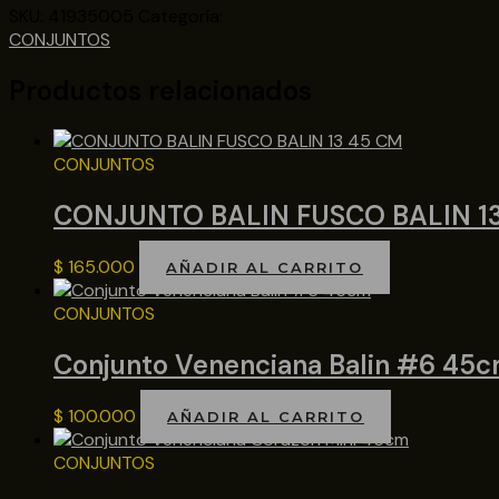
SKU:
41935005
Categoría:
CONJUNTOS
Productos relacionados
CONJUNTOS
CONJUNTO BALIN FUSCO BALIN 1
$
165.000
AÑADIR AL CARRITO
CONJUNTOS
Conjunto Venenciana Balin #6 45
$
100.000
AÑADIR AL CARRITO
CONJUNTOS