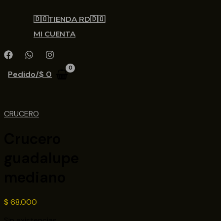
🇩🇴TIENDA RD🇩🇴
MI CUENTA
Pedido/
$
0
CRUCERO
Crucero
guadalupe
mediano
$
68.000
Sin existencias