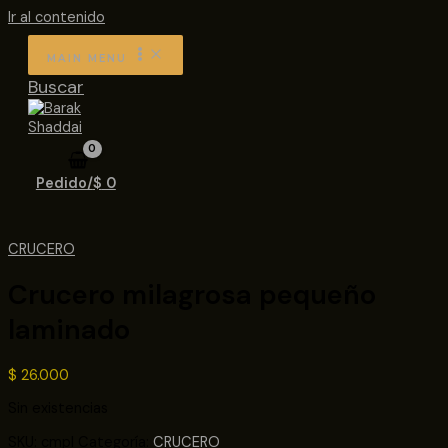
Ir al contenido
MAIN MENU
Buscar
Pedido/
$
0
CRUCERO
Crucero milagrosa pequeño
laminado
$
26.000
Sin existencias
SKU:
cmpl
Categoría:
CRUCERO